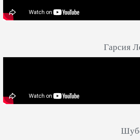
Гарсия Л
Шубе