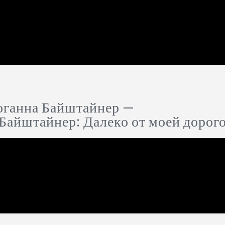
оганна Байштайнер —
Байштайнер: Далеко от моей дорог