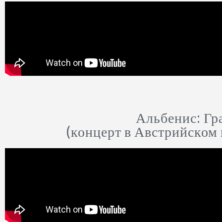
Альбенис: Гр
(концерт в Австрийском