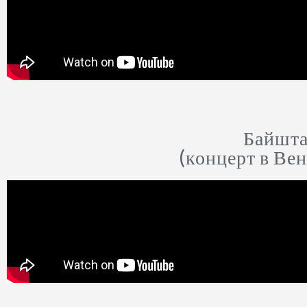
Байшта
(концерт в Ве