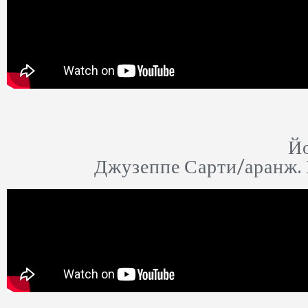
Й
Джузеппе Сарти/аранж. 