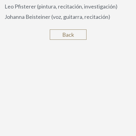
Leo Pfisterer (pintura, recitación, investigación)
Johanna Beisteiner (voz, guitarra, recitación)
CURRÍCULUM VÍTAE
ESTRENOS MUNDIALES
Back
ARREGLOS
FOTOS
INFORMES DE PRENSA