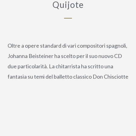
Quijote
Oltre a opere standard di vari compositori spagnoli,
Johanna Beisteiner ha scelto per il suo nuovo CD
due particolarità. La chitarrista ha scritto una
fantasia su temi del balletto classico Don Chisciotte
del celebre compositore viennese Ludwig Minkus
(1826-1917), chi ha utilizzato per questa opere
alcune danze spagnole vivaci e melodie liriche.
Nella sua fantasia Johanna Beisteiner crea un
collegamento eccezionale tra la musica austriaca e